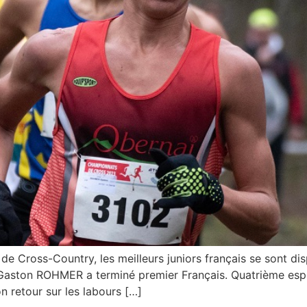
e Cross-Country, les meilleurs juniors français se sont di
Gaston ROHMER a terminé premier Français. Quatrième espoi
 retour sur les labours […]