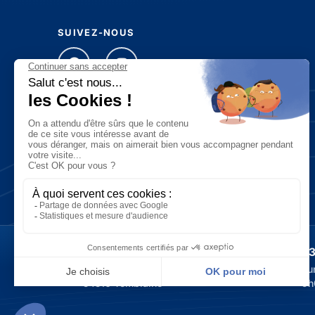
SUIVEZ-NOUS
Restons connectés !
Ligue Athlétisme Région Grand Est
03
13 rue Jean Moulin
Lu
54510 Tomblaine
9h