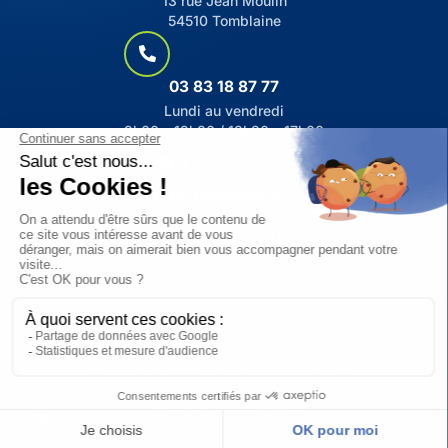
13 rue Jean Moulin
54510 Tomblaine
03 83 18 87 77
Lundi au vendredi
9h00 – 12h30 / 13h30 – 17h00
contact@athlelarge.fr
DOCUMENTS UTILES
© Tous droits réservés - LARGE
Mentions légales
Politique de confidentialité
Réalisation Commpagnie