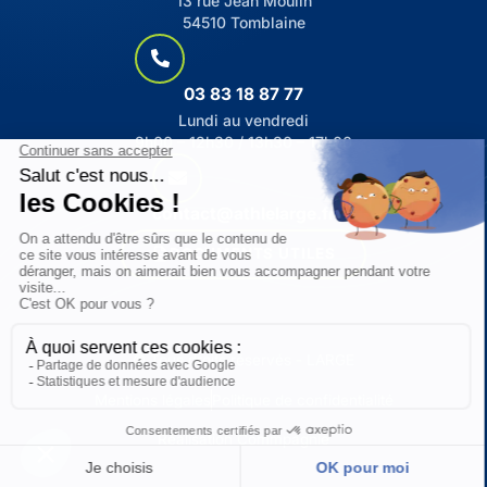
13 rue Jean Moulin
54510 Tomblaine
03 83 18 87 77
Lundi au vendredi
9h00 – 12h30 / 13h30 – 17h00
contact@athlelarge.fr
DOCUMENTS UTILES
© Tous droits réservés - LARGE
Mentions légales
Politique de confidentialité
Réalisation Commpagnie