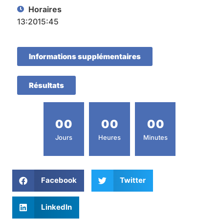
Horaires
13:20
15:45
Informations supplémentaires
Résultats
0
0
0
0
0
0
Jours
Heures
Minutes
Facebook
Twitter
LinkedIn