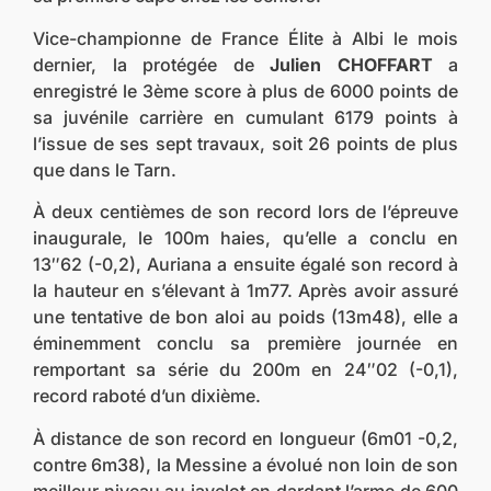
Vice-championne de France Élite à Albi le mois
dernier, la protégée de
Julien CHOFFART
a
enregistré le 3ème score à plus de 6000 points de
sa juvénile carrière en cumulant 6179 points à
l’issue de ses sept travaux, soit 26 points de plus
que dans le Tarn.
À deux centièmes de son record lors de l’épreuve
inaugurale, le 100m haies, qu’elle a conclu en
13″62 (-0,2), Auriana a ensuite égalé son record à
la hauteur en s’élevant à 1m77. Après avoir assuré
une tentative de bon aloi au poids (13m48), elle a
éminemment conclu sa première journée en
remportant sa série du 200m en 24″02 (-0,1),
record raboté d’un dixième.
À distance de son record en longueur (6m01 -0,2,
contre 6m38), la Messine a évolué non loin de son
meilleur niveau au javelot en dardant l’arme de 600