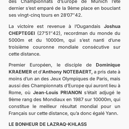
des Championnats d’Europe de Munich l’été
dernier s’est emparé de la 9ème place en bouclant
ses vingt-cinq tours en 28’07″42.
La victoire est revenue à l’Ougandais
Joshua
CHEPTEGEI
(27’51″42), recordman du monde du
5000m et du 10000m, qui s’est nanti d’une
troisième couronne mondiale consécutive sur
cette distance.
Premier Européen, le disciple de
Dominique
KRAEMER
et d’
Anthony NOTEBAERT,
a pris date à
moins d’un an des Jeux Olympiques de Paris, mais
aussi des Championnats d’Europe qui auront lieu à
Rome, où
Jean-Louis PRIANON
s’était adjugé le
9ème rang des Mondiaux en 1987 sur 10000m, qui
constitue le meilleur résultat mondial pour un
Français sur cette distance, qu’a donc égalé Yann.
LE BONHEUR DE LAZRAQ-KHLASS