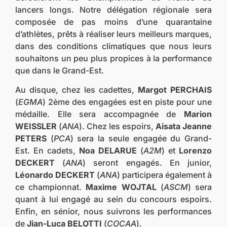
lancers longs. Notre délégation régionale sera
composée de pas moins d’une quarantaine
d’athlètes, prêts à réaliser leurs meilleurs marques,
dans des conditions climatiques que nous leurs
souhaitons un peu plus propices à la performance
que dans le Grand-Est.
Au disque, chez les cadettes,
Margot PERCHAIS
(
EGMA
) 2ème des engagées est en piste pour une
médaille. Elle sera accompagnée de
Marion
WEISSLER
(
ANA
). Chez les espoirs,
Aisata Jeanne
PETERS
(
PCA
) sera la seule engagée du Grand-
Est. En cadets,
Noa DELARUE
(
A2M
) et
Lorenzo
DECKERT
(
ANA
) seront engagés. En junior,
Léonardo DECKERT
(
ANA
) participera également à
ce championnat.
Maxime WOJTAL
(
ASCM
) sera
quant à lui engagé au sein du concours espoirs.
Enfin, en sénior, nous suivrons les performances
de
Jian-Luca BELOTTI
(
COCAA
).