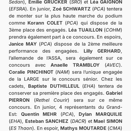
Sedan
),
Emilie GRUCKER
(
SRO
) et
Léa GAIGNON
(
EFSRA
). En junior,
Zoé SCHWARTZ
(
PCA
) tentera
de monter sur la plus haute marche du podium
comme
Korann COLET
(
PCA
) qui dispose de la
3ème place des engagés.
Léa TUAILLON
(
COHM
)
prendra également part à ce concours. En espoirs,
Janice MAY
(
PCA
) dispose de la 2ème meilleure
performance des engagées.
Lilly GERHARD
,
l’allemande de l’ASSA, sera également sur ce
concours avec
Anaelle TRAMBLOY
(
AVEC
).
Coralie PINCHINOT
(
NAM
) sera l’unique engagée
de la LARGE sur le concours sénior. Chez les
cadets,
Baptiste DUTHILLEUL
(
EHA
) tentera de
conserver sa première place des engagés.
Gabriel
PIERRON
(
Rethel Courir
) sera sur ce même
concours. En junior, 4 représentants du Grand-
Est:
Quentin MEHR
(
PCA
),
Dylan MARQUILIE
(
EHA
),
Esteban SANCHEZ
(
DACR
) et
Mael SIMON
(
ES Thaon
). En espoir,
Mathys MOUTARDE
(
CMA
)