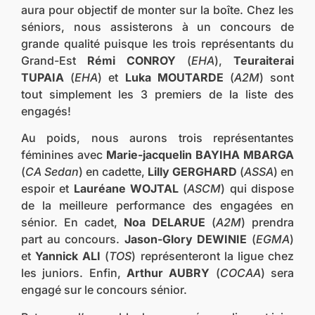
aura pour objectif de monter sur la boîte. Chez les
séniors, nous assisterons à un concours de
grande qualité puisque les trois représentants du
Grand-Est
Rémi CONROY
(
EHA
),
Teuraiterai
TUPAIA
(
EHA
) et
Luka MOUTARDE
(
A2M
) sont
tout simplement les 3 premiers de la liste des
engagés!
Au poids, nous aurons trois représentantes
féminines avec
Marie-jacquelin BAYIHA MBARGA
(
CA Sedan
) en cadette,
Lilly GERGHARD
(
ASSA
) en
espoir et
Lauréane WOJTAL
(
ASCM
) qui dispose
de la meilleure performance des engagées en
sénior. En cadet,
Noa DELARUE
(
A2M
) prendra
part au concours.
Jason-Glory DEWINIE
(
EGMA
)
et
Yannick ALI
(
TOS
) représenteront la ligue chez
les juniors. Enfin,
Arthur AUBRY
(
COCAA
) sera
engagé sur le concours sénior.