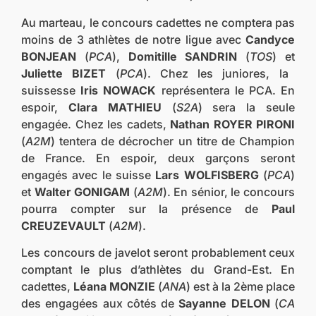
Au marteau, le concours cadettes ne comptera pas
moins de 3 athlètes de notre ligue avec
Candyce
BONJEAN
(
PCA
),
Domitille SANDRIN
(
TOS
) et
Juliette BIZET
(
PCA
). Chez les juniores, la
suissesse
Iris NOWACK
représentera le PCA. En
espoir,
Clara MATHIEU
(
S2A
) sera la seule
engagée. Chez les cadets,
Nathan ROYER PIRONI
(
A2M
) tentera de décrocher un titre de Champion
de France. En espoir, deux garçons seront
engagés avec le suisse
Lars WOLFISBERG
(
PCA
)
et
Walter GONIGAM
(
A2M
). En sénior, le concours
pourra compter sur la présence de
Paul
CREUZEVAULT
(
A2M
).
Les concours de javelot seront probablement ceux
comptant le plus d’athlètes du Grand-Est. En
cadettes,
Léana MONZIE
(
ANA
) est à la 2ème place
des engagées aux côtés de
Sayanne DELON
(
CA